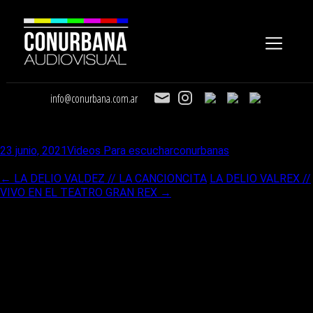
info@conurbana.com.ar
PABLO POBLADO ft CAMILA IBARRA y LALO AGUILAR // LO
SIENTO
23 junio, 2021
Videos Para escuchar
conurbanas
Ir a la entrada
←
LA DELIO VALDEZ // LA CANCIONCITA
LA DELIO VALREX //
VIVO EN EL TEATRO GRAN REX
→