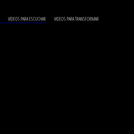
VIDEOS PARA ESCUCHAR
VIDEOS PARA TRANSFORMAR
PRO // BS AS 2019
→