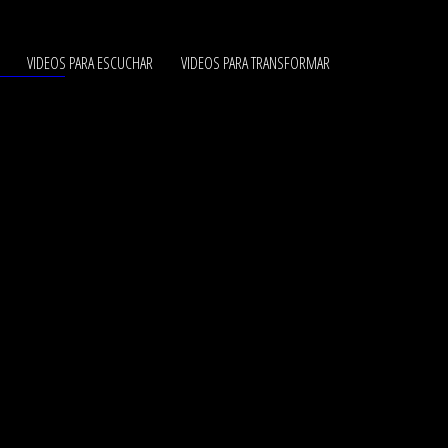
VIDEOS PARA ESCUCHAR
VIDEOS PARA TRANSFORMAR
U CHAO
→