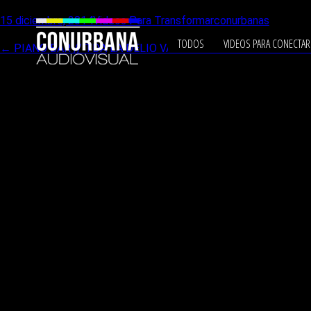
ÁNIMA // VIDEODANZA
15 diciembre, 2014
Videos Para Transformar
conurbanas
Ir a la entrada
TODOS
VIDEOS PARA CONECTAR
←
PIANO BAR // TDA
LA DELIO VALDEZ – MENTIRA de MAN