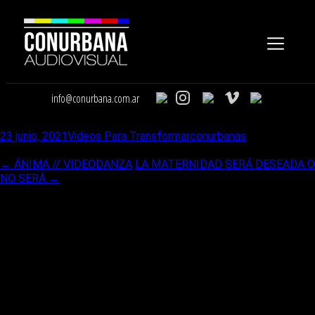
info@conurbana.com.ar
LA DELIO VALDEZ – MENTIRA de MANU CHAO
23 junio, 2021
Videos Para Transformar
conurbanas
Ir a la entrada
←
ÁNIMA // VIDEODANZA
LA MATERNIDAD SERÁ DESEADA O
NO SERÁ
→